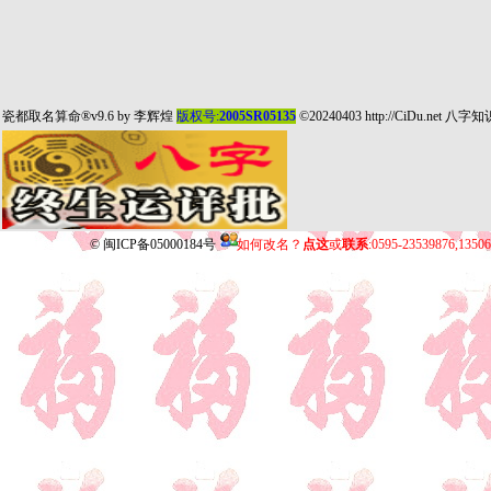
瓷都取名算命
®v9.6 by
李辉煌
版权号:
2005SR05135
©20240403
http://CiDu.net
八字知
©
闽ICP备05000184号
如何改名？
点这
或
联系
:0595-23539876,135