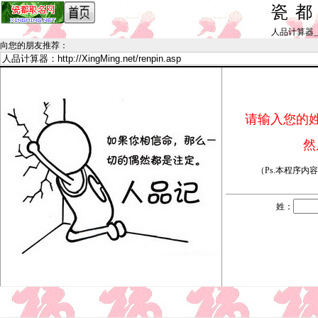
瓷
人品计算器_by 
向您的朋友推荐
：
请输入您的
然
（Ps.本程序内
姓：