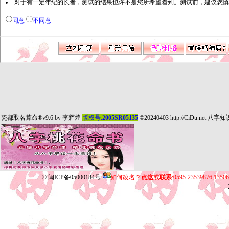
对于有一定年纪的长者，测试的结果也许不是您所希望看到。测试前，建议您慎
同意
不同意
瓷都取名算命
®v9.6 by
李辉煌
版权号:
2005SR05135
©20240403
http://CiDu.net
八字知
©
闽ICP备05000184号
如何改名？
点这
或
联系
:0595-23539876,135