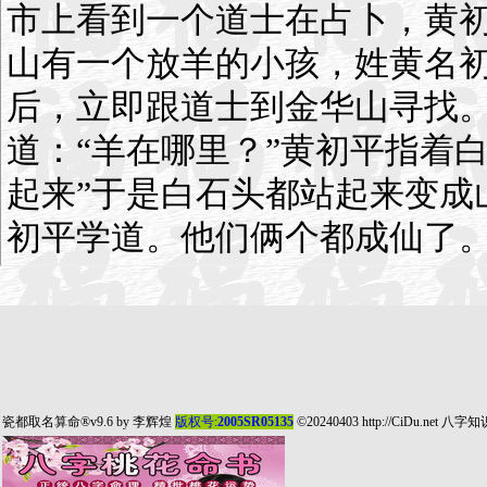
市上看到一个道士在占卜，黄初
山有一个放羊的小孩，姓黄名初
后，立即跟道士到金华山寻找
道：“羊在哪里？”黄初平指着白
起来”于是白石头都站起来变成
初平学道。他们俩个都成仙了。
瓷都取名算命
®v9.6 by
李辉煌
版权号:
2005SR05135
©20240403
http://CiDu.net
八字知