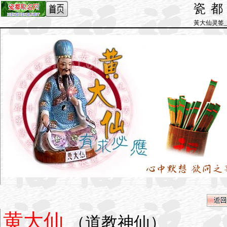
瓷
黃大仙灵签_by 
黄大仙
（道教神仙）