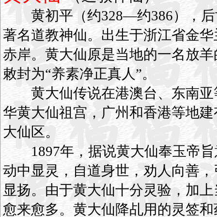
黄初平（约328—约386），后
著名道教神仙。出生于浙江省金华
赤岸。黄大仙原是当地的一名放羊
敕封为“养素净正真人”。
黄大仙传说在港澳台、东南亚等
华黄大仙祖宫，广州和香港等地建
大仙区。
1897年，据说黄大仙奉玉帝旨
动中显灵，自道身世，劝人向善，
显扬。由于黄大仙十分灵验，加上
愈来愈多。黄大仙降乩用的灵签和