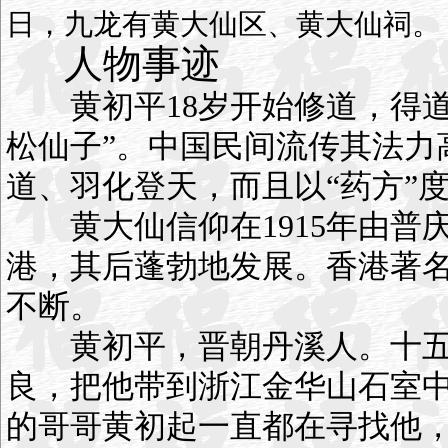
日，九龙有黄大仙区、黄大仙祠。
人物事迹
黄初平18岁开始修道，得道
松仙子”。中国民间流传其法力
道、羽化登天，而且以“药方”
黄大仙信仰在1915年由普
港，其后蓬勃地发展。香港著
不断。
黄初平，晋朝丹溪人。十五
良，把他带到浙江金华山石室
的哥哥黄初起一直都在寻找他