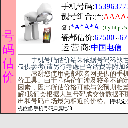
手机号码:
15396377
靓号组合:
AAAA
(主)
*A*A*A
(副)
（by http://
号
瓷都估价:
67500
67
～
码
运 营 商:
中国电信
手机号码估价结果依据号码稀缺性
估
仅供参考(请另行考虑已含话费等附加
感谢您使用瓷都取名网提供的手机
价
价工具。由于号码价值涉及较多不确
因素，因此所估价格可能与您预期相
解!我们会根据大量号码成交价数据不
出和号码市场最为相近的价格。
[
手机定位
]8
机位置/手机号码归属地