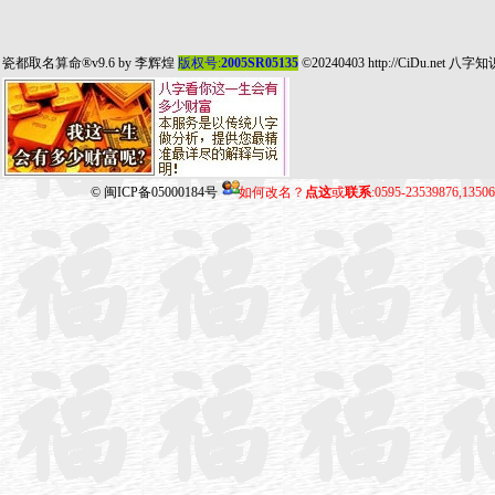
瓷都取名算命
®v9.6 by
李辉煌
版权号:
2005SR05135
©20240403
http://CiDu.net
八字知
©
闽ICP备05000184号
如何改名？
点这
或
联系
:0595-23539876,135