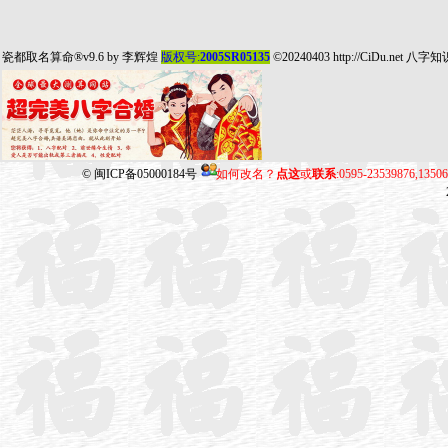
瓷都取名算命
®v9.6 by
李辉煌
版权号:
2005SR05135
©20240403
http://CiDu.net
八字知
©
闽ICP备05000184号
如何改名？
点这
或
联系
:0595-23539876,135