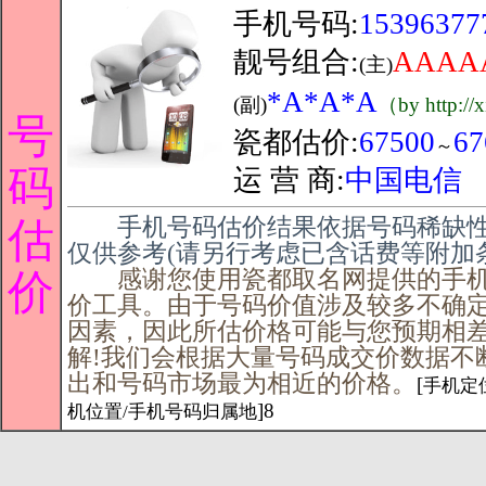
手机号码:
15396377
靓号组合:
AAAA
(主)
*A*A*A
(副)
（by http://
号
瓷都估价:
67500
67
～
码
运 营 商:
中国电信
手机号码估价结果依据号码稀缺性
估
仅供参考(请另行考虑已含话费等附加
感谢您使用瓷都取名网提供的手机
价
价工具。由于号码价值涉及较多不确
因素，因此所估价格可能与您预期相
解!我们会根据大量号码成交价数据不
出和号码市场最为相近的价格。
[
手机定位
]8
机位置/手机号码归属地