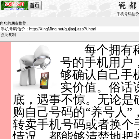
瓷
手机号码估价_by 
向您的朋友推荐
：
点此复制
每个拥有稀
号的手机用户
够确认自己手
实价值。俗话
底，遇事不惊。无论是
购自己号码的“养号人”
转卖手机号码或者换个
情况，都能够清楚地把