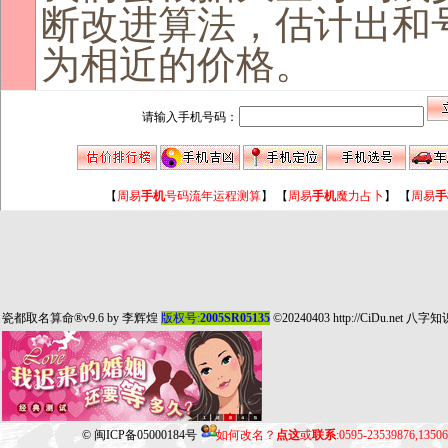
断改进算法，估计出和
为相近的价格。
请输入手机号码：
【
周易
手机
号码流年运程测算
】
【
周易
手机
魔力占卜
】
【
周易
手
瓷都取名算命
®v9.6 by
李辉煌
版权号:
2005SR05135
©20240403
http://CiDu.net
八字知
©
闽ICP备05000184号
如何改名？
点这
或
联系
:0595-23539876,135