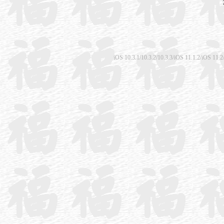
iOS 10.3.1/10.3.2/10.3.3/iOS 11.1.2/iO