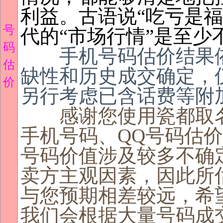
利益。古语说“吃亏是福
号
代的“市场行情”是至少
码
手机号码估价结果依
估
缺性和历史成交确定，
价
另行考虑已含话费等附
感谢您使用瓷都取名
手机号码、QQ号码估
号码价值涉及较多不确
卖方主观因素，因此所
与您预期相差较远，希
我们会根据大量号码成