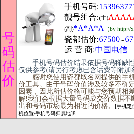
手机号码:
15396377
靓号组合:
AAAA
(主)
*A*A*A
(副)
（by http://
号
瓷都估价:
67500
67
～
码
运 营 商:
中国电信
手机号码估价结果依据号码稀缺性
估
仅供参考(请另行考虑已含话费等附加
感谢您使用瓷都取名网提供的手机
价
价工具。由于号码价值涉及较多不确
因素，因此所估价格可能与您预期相
解!我们会根据大量号码成交价数据不
出和号码市场最为相近的价格。
[
手机定位
]8
机位置/手机号码归属地