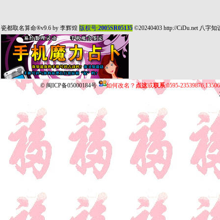
瓷都取名算命
®v9.6 by
李辉煌
版权号:
2005SR05135
©20240403
http://CiDu.net
八字知
©
闽ICP备05000184号
如何改名？
点这
或
联系
:0595-23539876,135