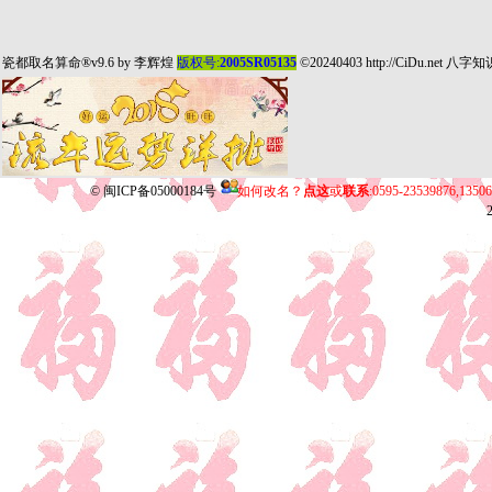
瓷都取名算命
®v9.6 by
李辉煌
版权号:
2005SR05135
©20240403
http://CiDu.net
八字知
©
闽ICP备05000184号
如何改名？
点这
或
联系
:0595-23539876,135