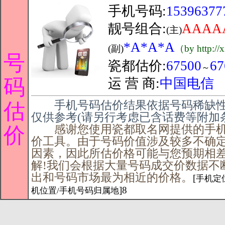
手机号码:
15396377
靓号组合:
AAAA
(主)
*A*A*A
(副)
（by http://
号
瓷都估价:
67500
67
～
码
运 营 商:
中国电信
手机号码估价结果依据号码稀缺性
估
仅供参考(请另行考虑已含话费等附加
感谢您使用瓷都取名网提供的手机
价
价工具。由于号码价值涉及较多不确
因素，因此所估价格可能与您预期相
解!我们会根据大量号码成交价数据不
出和号码市场最为相近的价格。
[
手机定位
]8
机位置/手机号码归属地