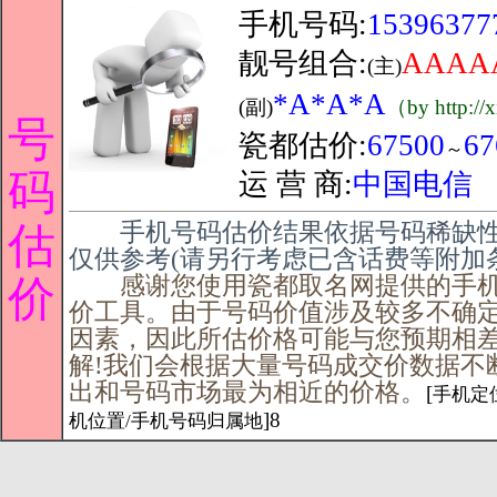
手机号码:
15396377
靓号组合:
AAAA
(主)
*A*A*A
(副)
（by http://
号
瓷都估价:
67500
67
～
码
运 营 商:
中国电信
手机号码估价结果依据号码稀缺性
估
仅供参考(请另行考虑已含话费等附加
感谢您使用瓷都取名网提供的手机
价
价工具。由于号码价值涉及较多不确
因素，因此所估价格可能与您预期相
解!我们会根据大量号码成交价数据不
出和号码市场最为相近的价格。
[
手机定位
]8
机位置/手机号码归属地