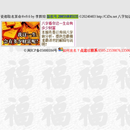
瓷都取名算命
®v9.6 by
李辉煌
版权号:
2005SR05135
©20240403
http://CiDu.net
八字知
©
闽ICP备05000184号
如何改名？
点这
或
联系
:0595-23539876,135