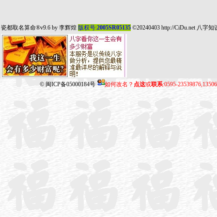
瓷都取名算命
®v9.6 by
李辉煌
版权号:
2005SR05135
©20240403
http://CiDu.net
八字知
©
闽ICP备05000184号
如何改名？
点这
或
联系
:0595-23539876,135