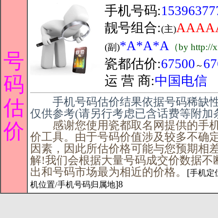
手机号码:
15396377
靓号组合:
AAAA
(主)
*A*A*A
(副)
（by http://
号
瓷都估价:
67500
67
～
码
运 营 商:
中国电信
手机号码估价结果依据号码稀缺性
估
仅供参考(请另行考虑已含话费等附加
感谢您使用瓷都取名网提供的手机
价
价工具。由于号码价值涉及较多不确
因素，因此所估价格可能与您预期相
解!我们会根据大量号码成交价数据不
出和号码市场最为相近的价格。
[
手机定位
]8
机位置/手机号码归属地