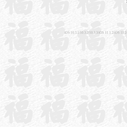
iOS 10.3.1/10.3.2/10.3.3/iOS 11.1.2/iO