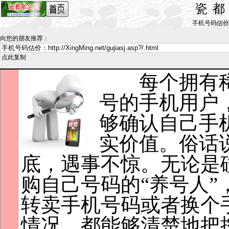
瓷
手机号码估价_by 
向您的朋友推荐
：
点此复制
每个拥有稀
号的手机用户
够确认自己手
实价值。俗话
底，遇事不惊。无论是
购自己号码的“养号人”
转卖手机号码或者换个
情况，都能够清楚地把