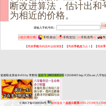
断改进算法，估计出和
为相近的价格。
请输入手机号码：
【
周易
手机
号码流年运程测算
】
【
周易
手机
魔力占卜
】
【
周易
手
瓷都取名算命
®v9.6 by
李辉煌
版权号:
2005SR05135
©20240403
http://CiDu.net
八字知
©
闽ICP备05000184号
如何改名？
点这
或
联系
:0595-23539876,135