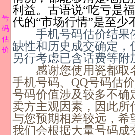
利益。古语说“吃亏是福
号
代的“市场行情”是至少
码
手机号码估价结果依
估
缺性和历史成交确定，
价
另行考虑已含话费等附
感谢您使用瓷都取名
手机号码、QQ号码估
号码价值涉及较多不确
卖方主观因素，因此所
与您预期相差较远，希
我们会根据大量号码成